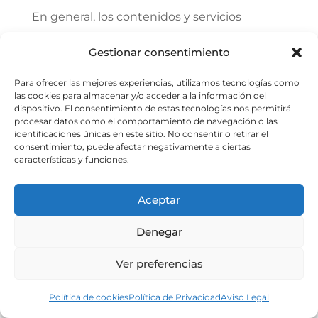
En general, los contenidos y servicios
ofrecidos en el Espacio Web tienen carácter
Gestionar consentimiento
meramente informativo. Por consiguiente, al
ofrecerlos, no se otorga garantía ni
Para ofrecer las mejores experiencias, utilizamos tecnologías como
declaración alguna en relación con los
las cookies para almacenar y/o acceder a la información del
dispositivo. El consentimiento de estas tecnologías nos permitirá
contenidos y servicios ofrecidos en el
procesar datos como el comportamiento de navegación o las
identificaciones únicas en este sitio. No consentir o retirar el
Espacio web, incluyendo, a título
consentimiento, puede afectar negativamente a ciertas
enunciativo, garantías de licitud, fiabilidad,
características y funciones.
utilidad, veracidad, exactitud, o
comerciabilidad, salvo en la medida en que
Aceptar
por ley no puedan excluirse tales
Denegar
declaraciones y garantías.
Ver preferencias
FUERZA MAYOR
Política de cookies
Política de Privacidad
Aviso Legal